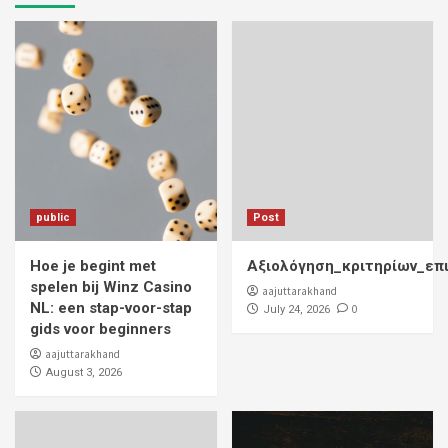
public
Post
Hoe je begint met
Αξιολόγηση_κριτηρίων_επ
spelen bij Winz Casino
aajuttarakhand
NL: een stap-voor-stap
0
July 24, 2026
gids voor beginners
aajuttarakhand
August 3, 2026