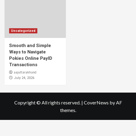
Uncategorized
Smooth and Simple
Ways to Navigate
Pokies Online PayID
Transactions
aajuttarakhand
July 24, 2026
Copyright © All rights reserved.
|
CoverNews
by AF
themes.