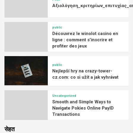
Αξιολόγηση_κριτηρίων_επιτυχίας_α
public
Découvrez le winolot casino en
ligne : comment s’inscrire et
profiter des jeux
public
Nejlepší hry na crazy-tower-
cz.com: co si užít a jak vyhrávat
Uncategorized
Smooth and Simple Ways to
Navigate Pokies Online PayID
Transactions
सेहत