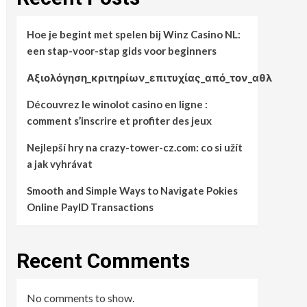
Hoe je begint met spelen bij Winz Casino NL:
een stap-voor-stap gids voor beginners
Αξιολόγηση_κριτηρίων_επιτυχίας_από_τον_αθλ
Découvrez le winolot casino en ligne :
comment s’inscrire et profiter des jeux
Nejlepší hry na crazy-tower-cz.com: co si užít
a jak vyhrávat
Smooth and Simple Ways to Navigate Pokies
Online PayID Transactions
Recent Comments
No comments to show.