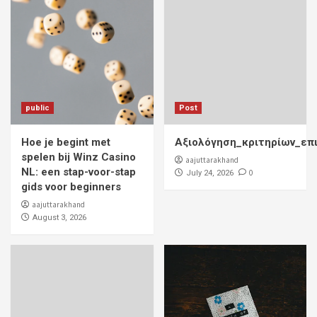
public
Post
Hoe je begint met
Αξιολόγηση_κριτηρίων_επ
spelen bij Winz Casino
aajuttarakhand
NL: een stap-voor-stap
0
July 24, 2026
gids voor beginners
aajuttarakhand
August 3, 2026