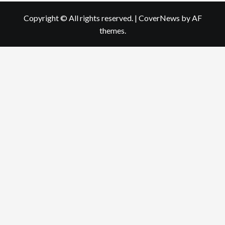
Copyright © All rights reserved.
|
CoverNews
by AF
themes.