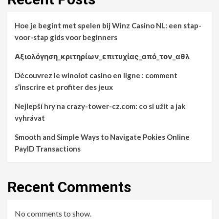
Hoe je begint met spelen bij Winz Casino NL: een stap-
voor-stap gids voor beginners
Αξιολόγηση_κριτηρίων_επιτυχίας_από_τον_αθλ
Découvrez le winolot casino en ligne : comment
s’inscrire et profiter des jeux
Nejlepší hry na crazy-tower-cz.com: co si užít a jak
vyhrávat
Smooth and Simple Ways to Navigate Pokies Online
PayID Transactions
Recent Comments
No comments to show.