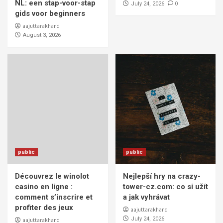
NL: een stap-voor-stap
0
July 24, 2026
gids voor beginners
aajuttarakhand
August 3, 2026
public
public
Découvrez le winolot
Nejlepší hry na crazy-
casino en ligne :
tower-cz.com: co si užít
comment s’inscrire et
a jak vyhrávat
profiter des jeux
aajuttarakhand
July 24, 2026
aajuttarakhand