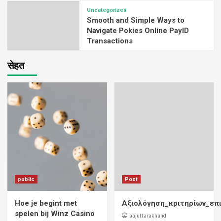
Uncategorized
Smooth and Simple Ways to
Navigate Pokies Online PayID
Transactions
सेहत
public
Post
Hoe je begint met
Αξιολόγηση_κριτηρίων_επ
spelen bij Winz Casino
aajuttarakhand