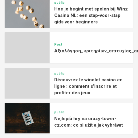
public
Hoe je begint met spelen bij Winz
Casino NL: een stap-voor-stap
gids voor beginners
Post
Αξιολόγηση_κριτηρίων_επιτυχίας_α
public
Découvrez le winolot casino en
ligne : comment s’inscrire et
profiter des jeux
public
Nejlepší hry na crazy-tower-
cz.com: co si užít a jak vyhrávat