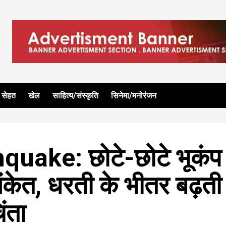
सेहत
खेल
साहित्य/संस्कृति
सिनेमा/मनोरंजन
uake: छोटे-छोटे भूकंप
ंकेत, धरती के भीतर बढ़ती
िंता