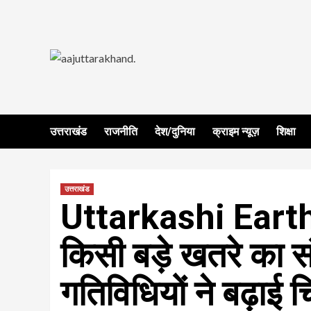
Skip
to
content
उत्तराखंड
राजनीति
देश/दुनिया
क्राइम न्यूज़
शिक्षा
उत्तराखंड
Uttarkashi Earthq
किसी बड़े खतरे का स
गतिविधियों ने बढ़ाई च