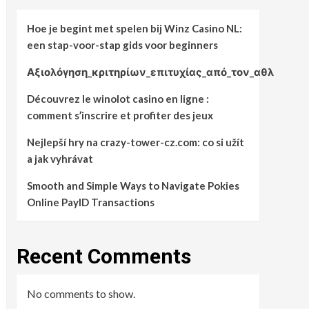
Hoe je begint met spelen bij Winz Casino NL:
een stap-voor-stap gids voor beginners
Αξιολόγηση_κριτηρίων_επιτυχίας_από_τον_αθλ
Découvrez le winolot casino en ligne :
comment s’inscrire et profiter des jeux
Nejlepší hry na crazy-tower-cz.com: co si užít
a jak vyhrávat
Smooth and Simple Ways to Navigate Pokies
Online PayID Transactions
Recent Comments
No comments to show.