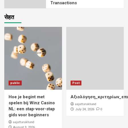
Transactions
सेहत
public
Post
Hoe je begint met
Αξιολόγηση_κριτηρίων_επ
spelen bij Winz Casino
aajuttarakhand
NL: een stap-voor-stap
0
July 24, 2026
gids voor beginners
aajuttarakhand
August 3, 2026