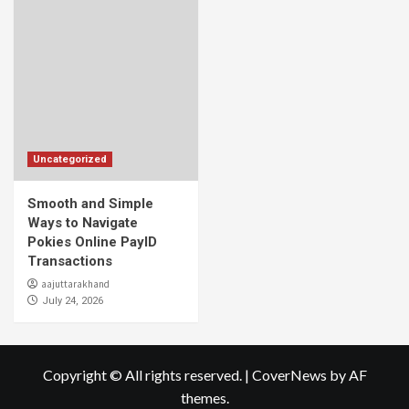
Uncategorized
Smooth and Simple
Ways to Navigate
Pokies Online PayID
Transactions
aajuttarakhand
July 24, 2026
Copyright © All rights reserved.
|
CoverNews
by AF
themes.