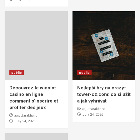
public
public
Découvrez le winolot
Nejlepší hry na crazy-
casino en ligne :
tower-cz.com: co si užít
comment s’inscrire et
a jak vyhrávat
profiter des jeux
aajuttarakhand
July 24, 2026
aajuttarakhand
July 24, 2026