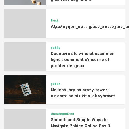
Post
Αξιολόγηση_κριτηρίων_επιτυχίας_α
public
Découvrez le winolot casino en
ligne : comment s’inscrire et
profiter des jeux
public
Nejlepší hry na crazy-tower-
cz.com: co si užít a jak vyhrávat
Uncategorized
Smooth and Simple Ways to
Navigate Pokies Online PayID