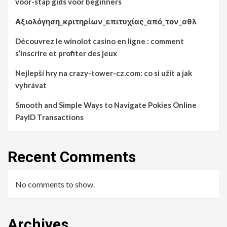
voor-stap gids voor beginners
Αξιολόγηση_κριτηρίων_επιτυχίας_από_τον_αθλ
Découvrez le winolot casino en ligne : comment
s’inscrire et profiter des jeux
Nejlepší hry na crazy-tower-cz.com: co si užít a jak
vyhrávat
Smooth and Simple Ways to Navigate Pokies Online
PayID Transactions
Recent Comments
No comments to show.
Archives