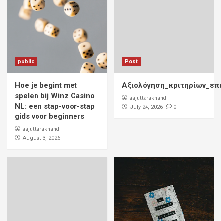
public
Post
Hoe je begint met
Αξιολόγηση_κριτηρίων_επ
spelen bij Winz Casino
aajuttarakhand
NL: een stap-voor-stap
0
July 24, 2026
gids voor beginners
aajuttarakhand
August 3, 2026