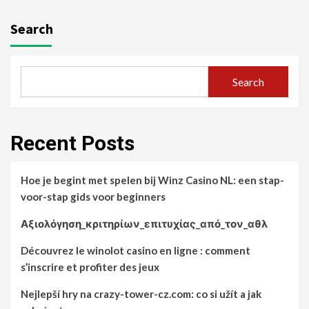
Search
Search
Recent Posts
Hoe je begint met spelen bij Winz Casino NL: een stap-
voor-stap gids voor beginners
Αξιολόγηση_κριτηρίων_επιτυχίας_από_τον_αθλ
Découvrez le winolot casino en ligne : comment
s’inscrire et profiter des jeux
Nejlepší hry na crazy-tower-cz.com: co si užít a jak