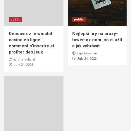
public
public
Découvrez le winolot
Nejlepší hry na crazy-
casino en ligne :
tower-cz.com: co si užít
comment s’inscrire et
a jak vyhrávat
profiter des jeux
aajuttarakhand
July 24, 2026
aajuttarakhand
July 24, 2026