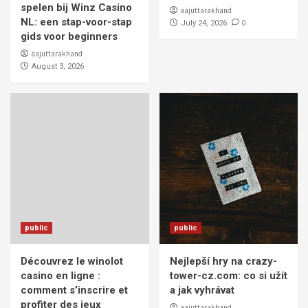
spelen bij Winz Casino
aajuttarakhand
NL: een stap-voor-stap
0
July 24, 2026
gids voor beginners
aajuttarakhand
August 3, 2026
public
public
Découvrez le winolot
Nejlepší hry na crazy-
casino en ligne :
tower-cz.com: co si užít
comment s’inscrire et
a jak vyhrávat
profiter des jeux
aajuttarakhand