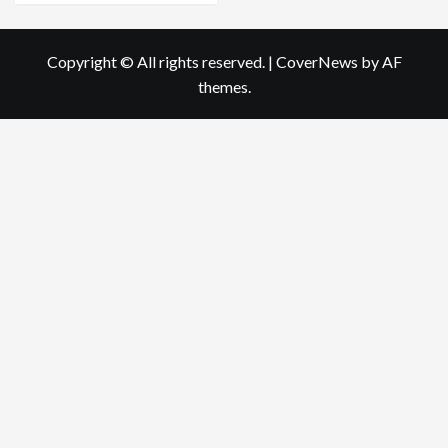
Copyright © All rights reserved.
|
CoverNews
by AF
themes.