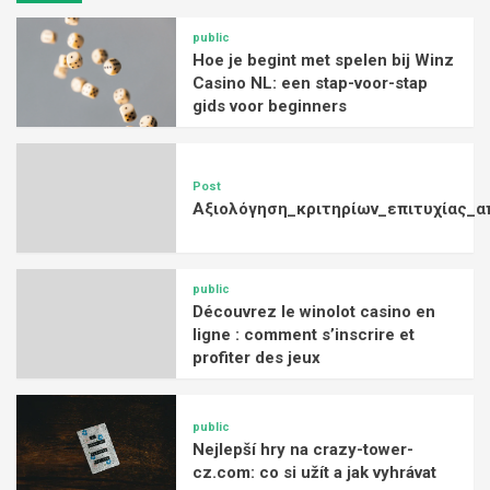
public
Hoe je begint met spelen bij Winz
Casino NL: een stap-voor-stap
gids voor beginners
Post
Αξιολόγηση_κριτηρίων_επιτυχίας_α
public
Découvrez le winolot casino en
ligne : comment s’inscrire et
profiter des jeux
public
Nejlepší hry na crazy-tower-
cz.com: co si užít a jak vyhrávat