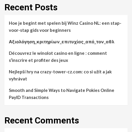
Recent Posts
Hoe je begint met spelen bij Winz Casino NL: een stap-
voor-stap gids voor beginners
Αξιολόγηση_κριτηρίων_επιτυχίας_από_τον_αθλ
Découvrez le winolot casino en ligne : comment
s’inscrire et profiter des jeux
Nejlepší hry na crazy-tower-cz.com: co si užít a jak
vyhrávat
Smooth and Simple Ways to Navigate Pokies Online
PayID Transactions
Recent Comments