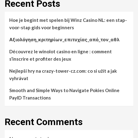
Recent Posts
Hoe je begint met spelen bij Winz Casino NL: een stap-
voor-stap gids voor beginners
Αξιολόγηση_κριτηρίων_επιτυχίας_από_τον_αθλ
Découvrez le winolot casino en ligne : comment
s’inscrire et profiter des jeux
Nejlepší hry na crazy-tower-cz.com: co si užít a jak
vyhrávat
Smooth and Simple Ways to Navigate Pokies Online
PayID Transactions
Recent Comments