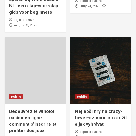
aajuttarakhand
NL: een stap-voor-stap
0
July 24, 2026
gids voor beginners
aajuttarakhand
August 3, 2026
public
public
Découvrez le winolot
Nejlepší hry na crazy-
casino en ligne :
tower-cz.com: co si užít
comment s’inscrire et
a jak vyhrávat
profiter des jeux
aajuttarakhand