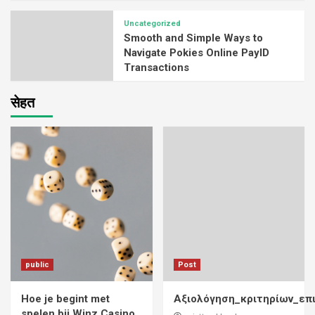
Uncategorized
Smooth and Simple Ways to
Navigate Pokies Online PayID
Transactions
सेहत
public
Post
Hoe je begint met
Αξιολόγηση_κριτηρίων_επ
spelen bij Winz Casino