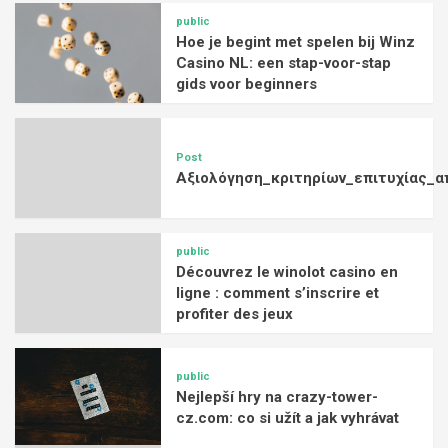
public
Hoe je begint met spelen bij Winz
Casino NL: een stap-voor-stap
gids voor beginners
Post
Αξιολόγηση_κριτηρίων_επιτυχίας_α
public
Découvrez le winolot casino en
ligne : comment s’inscrire et
profiter des jeux
public
Nejlepší hry na crazy-tower-
cz.com: co si užít a jak vyhrávat