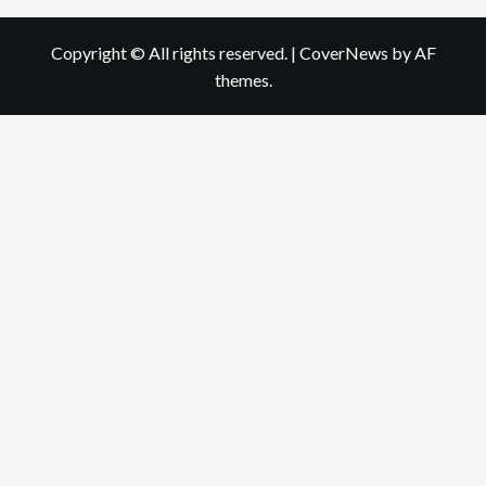
Copyright © All rights reserved.
|
CoverNews
by AF
themes.