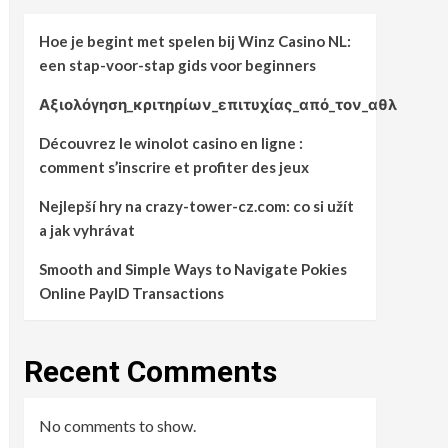
Hoe je begint met spelen bij Winz Casino NL:
een stap-voor-stap gids voor beginners
Αξιολόγηση_κριτηρίων_επιτυχίας_από_τον_αθλ
Découvrez le winolot casino en ligne :
comment s’inscrire et profiter des jeux
Nejlepší hry na crazy-tower-cz.com: co si užít
a jak vyhrávat
Smooth and Simple Ways to Navigate Pokies
Online PayID Transactions
Recent Comments
No comments to show.