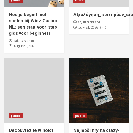
public
Post
Hoe je begint met
Αξιολόγηση_κριτηρίων_επ
spelen bij Winz Casino
aajuttarakhand
NL: een stap-voor-stap
0
July 24, 2026
gids voor beginners
aajuttarakhand
August 3, 2026
public
public
Découvrez le winolot
Nejlepší hry na crazy-