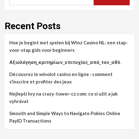
Recent Posts
Hoe je begint met spelen bij Winz Casino NL: een stap-
voor-stap gids voor beginners
Αξιολόγηση_κριτηρίων_επιτυχίας_από_τον_αθλ
Découvrez le winolot casino en ligne : comment
s’inscrire et profiter des jeux
Nejlepší hry na crazy-tower-cz.com: co si užít a jak
vyhrávat
Smooth and Simple Ways to Navigate Pokies Online
PayID Transactions