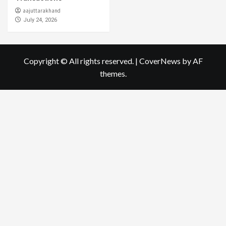
aajuttarakhand
July 24, 2026
Copyright © All rights reserved.
|
CoverNews
by AF
themes.