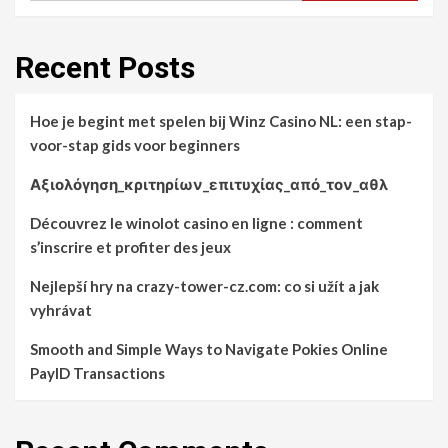
Recent Posts
Hoe je begint met spelen bij Winz Casino NL: een stap-
voor-stap gids voor beginners
Αξιολόγηση_κριτηρίων_επιτυχίας_από_τον_αθλ
Découvrez le winolot casino en ligne : comment
s’inscrire et profiter des jeux
Nejlepší hry na crazy-tower-cz.com: co si užít a jak
vyhrávat
Smooth and Simple Ways to Navigate Pokies Online
PayID Transactions