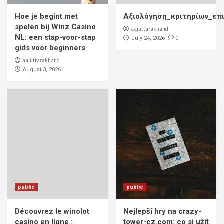
Hoe je begint met
Αξιολόγηση_κριτηρίων_επ
spelen bij Winz Casino
aajuttarakhand
NL: een stap-voor-stap
0
July 24, 2026
gids voor beginners
aajuttarakhand
August 3, 2026
public
public
Découvrez le winolot
Nejlepší hry na crazy-
casino en ligne :
tower-cz.com: co si užít