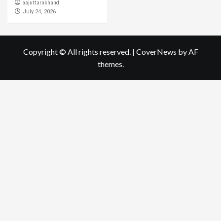
aajuttarakhand
July 24, 2026
Copyright © All rights reserved.
|
CoverNews
by AF
themes.