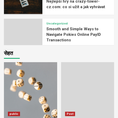
Nejlepší hry na crazy-tower-
cz.com: co si užít a jak vyhrávat
Uncategorized
Smooth and Simple Ways to
Navigate Pokies Online PayID
Transactions
सेहत
public
Post