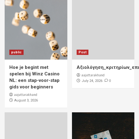
public
Post
Hoe je begint met
Αξιολόγηση_κριτηρίων_επ
spelen bij Winz Casino
aajuttarakhand
NL: een stap-voor-stap
0
July 24, 2026
gids voor beginners
aajuttarakhand
August 3, 2026