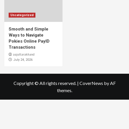
Uncategorized
Smooth and Simple
Ways to Navigate
Pokies Online PayID
Transactions
aajuttarakhand
July 24, 2026
Copyright © All rights reserved.
|
CoverNews
by AF
themes.