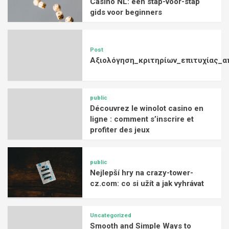
Casino NL: een stap-voor-stap
gids voor beginners
Post
Αξιολόγηση_κριτηρίων_επιτυχίας_α
public
Découvrez le winolot casino en
ligne : comment s’inscrire et
profiter des jeux
public
Nejlepší hry na crazy-tower-
cz.com: co si užít a jak vyhrávat
Uncategorized
Smooth and Simple Ways to