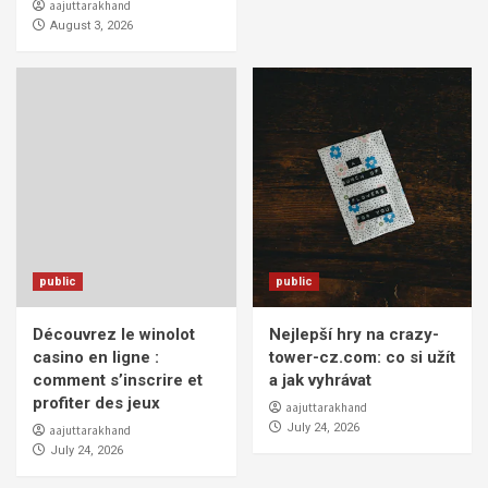
aajuttarakhand
August 3, 2026
public
public
Découvrez le winolot
Nejlepší hry na crazy-
casino en ligne :
tower-cz.com: co si užít
comment s’inscrire et
a jak vyhrávat
profiter des jeux
aajuttarakhand
July 24, 2026
aajuttarakhand
July 24, 2026