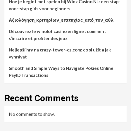
Hoe je begint met spelen bij Winz Casino NL: een stap-
voor-stap gids voor beginners
Αξιολόγηση_κριτηρίων_επιτυχίας_από_τον_αθλ
Découvrez le winolot casino en ligne : comment
s’inscrire et profiter des jeux
Nejlepší hry na crazy-tower-cz.com: co si užít a jak
vyhrávat
Smooth and Simple Ways to Navigate Pokies Online
PayID Transactions
Recent Comments
No comments to show.