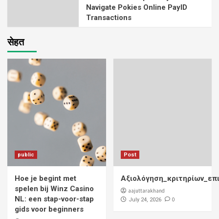
Navigate Pokies Online PayID
Transactions
सेहत
public
Post
Hoe je begint met
Αξιολόγηση_κριτηρίων_επ
spelen bij Winz Casino
aajuttarakhand
NL: een stap-voor-stap
0
July 24, 2026
gids voor beginners