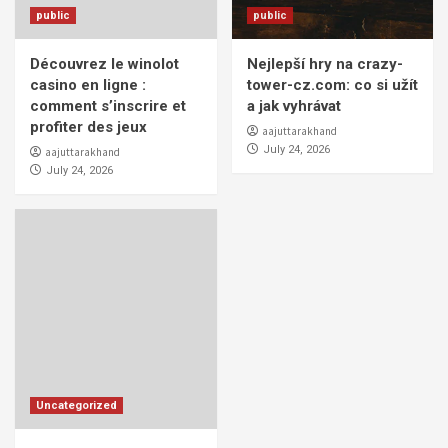
public
public
Découvrez le winolot
Nejlepší hry na crazy-
casino en ligne :
tower-cz.com: co si užít
comment s’inscrire et
a jak vyhrávat
profiter des jeux
aajuttarakhand
July 24, 2026
aajuttarakhand
July 24, 2026
Uncategorized