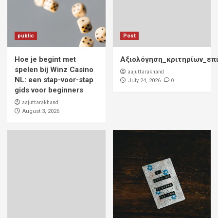
public
Post
Hoe je begint met
Αξιολόγηση_κριτηρίων_επ
spelen bij Winz Casino
aajuttarakhand
NL: een stap-voor-stap
0
July 24, 2026
gids voor beginners
aajuttarakhand
August 3, 2026