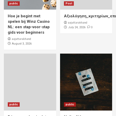
public
Post
Hoe je begint met
Αξιολόγηση_κριτηρίων_επ
spelen bij Winz Casino
aajuttarakhand
NL: een stap-voor-stap
0
July 24, 2026
gids voor beginners
aajuttarakhand
August 3, 2026
public
public