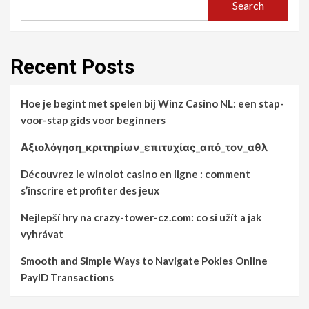
Search
Recent Posts
Hoe je begint met spelen bij Winz Casino NL: een stap-
voor-stap gids voor beginners
Αξιολόγηση_κριτηρίων_επιτυχίας_από_τον_αθλ
Découvrez le winolot casino en ligne : comment
s’inscrire et profiter des jeux
Nejlepší hry na crazy-tower-cz.com: co si užít a jak
vyhrávat
Smooth and Simple Ways to Navigate Pokies Online
PayID Transactions