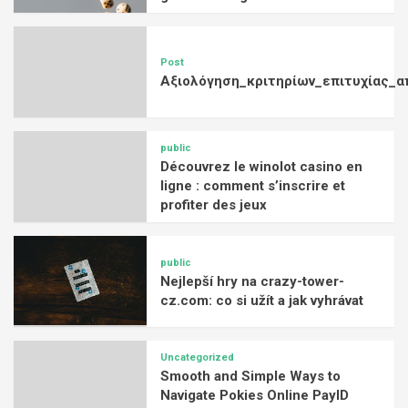
Post
Αξιολόγηση_κριτηρίων_επιτυχίας_α
public
Découvrez le winolot casino en
ligne : comment s’inscrire et
profiter des jeux
public
Nejlepší hry na crazy-tower-
cz.com: co si užít a jak vyhrávat
Uncategorized
Smooth and Simple Ways to
Navigate Pokies Online PayID