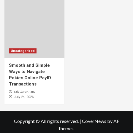
Uncategorized
Smooth and Simple
Ways to Navigate
Pokies Online PayID
Transactions
aajuttarakhand
July 24, 2026
Copyright © All rights reserved.
|
CoverNews
by AF
themes.