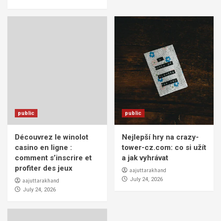
public
public
Découvrez le winolot
Nejlepší hry na crazy-
casino en ligne :
tower-cz.com: co si užít
comment s’inscrire et
a jak vyhrávat
profiter des jeux
aajuttarakhand
July 24, 2026
aajuttarakhand
July 24, 2026