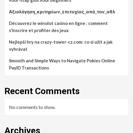
voor-stap gids voor beginners
Αξιολόγηση_κριτηρίων_επιτυχίας_από_τον_αθλ
Découvrez le winolot casino en ligne : comment
s’inscrire et profiter des jeux
Nejlepší hry na crazy-tower-cz.com: co si užít a jak
vyhrávat
Smooth and Simple Ways to Navigate Pokies Online
PayID Transactions
Recent Comments
No comments to show.
Archives