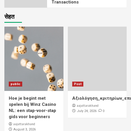
Transactions
सेहत
public
Post
Hoe je begint met
Αξιολόγηση_κριτηρίων_επ
spelen bij Winz Casino
aajuttarakhand
NL: een stap-voor-stap
0
July 24, 2026
gids voor beginners
aajuttarakhand
August 3, 2026