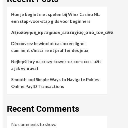
Hoe je begint met spelen bij Winz Casino NL:
een stap-voor-stap gids voor beginners
Αξιολόγηση_κριτηρίων_επιτυχίας_από_τον_αθλ
Découvrez le winolot casino en ligne :
comment s’inscrire et profiter des jeux
Nejlepší hry na crazy-tower-cz.com: co si užít
a jak vyhrávat
Smooth and Simple Ways to Navigate Pokies
Online PayID Transactions
Recent Comments
No comments to show.